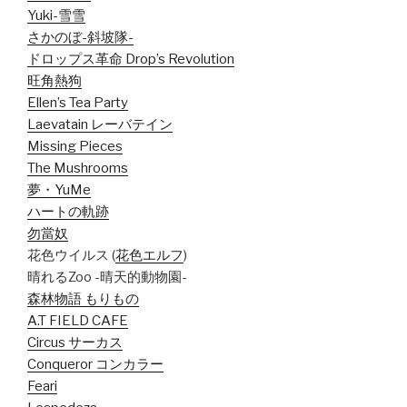
Yuki-雪雪
さかのぼ-斜坡隊-
ドロップス革命 Drop’s Revolution
旺角熱狗
Ellen’s Tea Party
Laevatain レーバテイン
Missing Pieces
The Mushrooms
夢・YuMe
ハートの軌跡
勿當奴
花色ウイルス (
花色エルフ
)
晴れるZoo -晴天的動物園-
森林物語 もりもの
A.T FIELD CAFE
Circus サーカス
Conqueror コンカラー
Feari