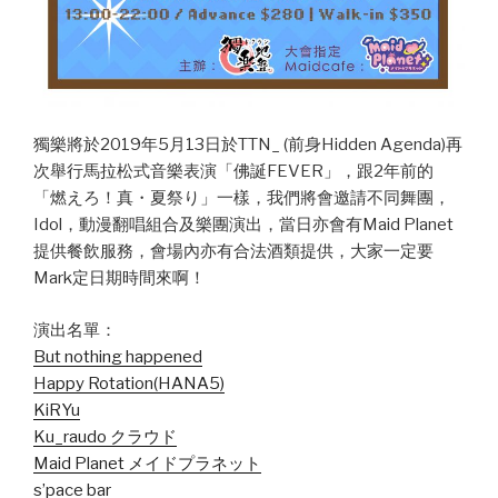
獨樂將於2019年5月13日於TTN_ (前身Hidden Agenda)再
次舉行馬拉松式音樂表演「佛誕FEVER」，跟2年前的
「燃えろ！真・夏祭り」一樣，我們將會邀請不同舞團，
Idol，動漫翻唱組合及樂團演出，當日亦會有Maid Planet
提供餐飲服務，會場內亦有合法酒類提供，大家一定要
Mark定日期時間來啊！
演出名單：
But nothing happened
Happy Rotation(HANA5)
KiRYu
Ku_raudo クラウド
Maid Planet メイドプラネット
s’pace bar