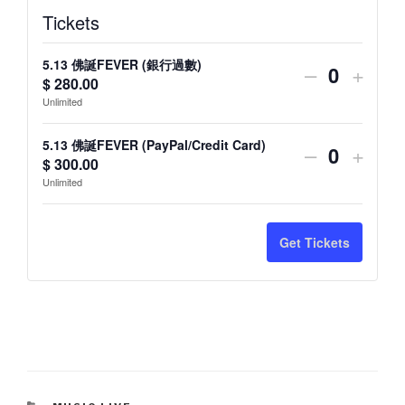
Tickets
5.13 佛誕FEVER (銀行過數)
Decrease
Incre
–
+
$
280.00
Q
ticket
ticket
Unlimited
u
quantity
quant
a
5.13 佛誕FEVER (PayPal/Credit Card)
Decrease
Incre
–
+
n
for
for
$
300.00
Q
ticket
ticket
Unlimited
t
u
5.13
5.13
i
quantity
quant
a
佛
佛
t
n
for
for
Get Tickets
誕
誕
y
t
5.13
5.13
FEVER
i
FEV
佛
佛
t
(銀
(銀
誕
誕
y
行
行
FEVER
FEV
過
過