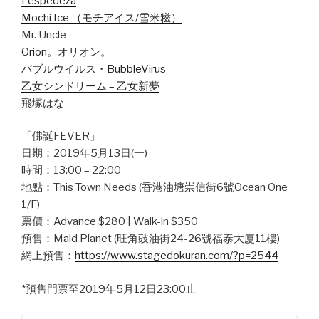
Lespedeza
Mochi Ice （モチアイス/雪米糍）
Mr. Uncle
Orion。オリオン。
バブルウイルス・BubbleVirus
乙女シンドリーム – 乙女新夢
飛塚はな
「佛誕FEVER」
日期：2019年5月13日(一)
時間：13:00 – 22:00
地點：This Town Needs (香港油塘崇信街6號Ocean One
1/F)
票價：Advance $280 | Walk-in $350
預售：Maid Planet (旺角豉油街24-26號福泰大廈11樓)
網上預售：
https://www.stagedokuran.com/?p=2544
*預售門票至2019年5月12日23:00止