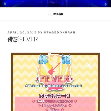
Skip
STAGE DOKURAN 獨樂地盤
一個屬於你的舞台！
to
Menu
content
POSTED
APRIL 20, 2019
BY
STAGEDOKURAN
ON
佛誕FEVER