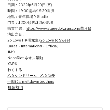
日期：2022年5月20日 (五)
時間：19:00開場/19:30開演
地點：青年廣場 Y Studio
門票：$200預售/$250現場
購買門票：
https://www.stagedokuran.com/華月祭
演出嘉賓：
2o Love HK研究生 (
2o Love to Sweet
Bullet（International）Official
)
JM9
NeonRiot ネオン暴動
YARK
わくする
乙女シンドリーム – 乙女新夢
十四代目meltdown brothers
旺角熱狗