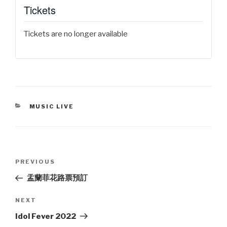
Tickets
Tickets are no longer available
CATEGORIES
MUSIC LIVE
Post
Previous
PREVIOUS
navigation
Post
盂蘭菲花路票預訂
Next
NEXT
Post
Idol Fever 2022