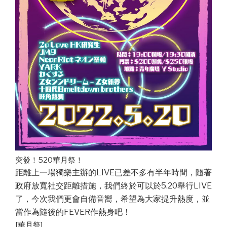
突發！520華月祭！
距離上一場獨樂主辦的LIVE已差不多有半年時間，隨著
政府放寬社交距離措施，我們終於可以於5.20舉行LIVE
了，今次我們更會自備音嚮，希望為大家提升熱度，並
當作為隨後的FEVER作熱身吧！
[華月祭]