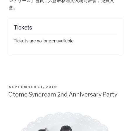
ンドリーム」會員，入會表格將於入場前派發，免費入
會。
Tickets
Tickets are no longer available
POSTED
SEPTEMBER 11, 2019
ON
Otome Syndream 2nd Anniversary Party