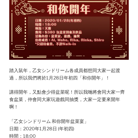
踏入鼠年，乙女シンドリーム各成員都想同大家一起渡
過，所以我們將於1月28日年初四「和你開年」！
講得開年，又點會少得盆菜呢！所以我哋將會同大家一齊
食盆菜，仲會同大家玩遊戲同抽獎，大家一定要來開年
啊！
「乙女シンドリーム 和你開年盆菜宴」
日期：2020年1月28日 (年初四)
時間：18:00