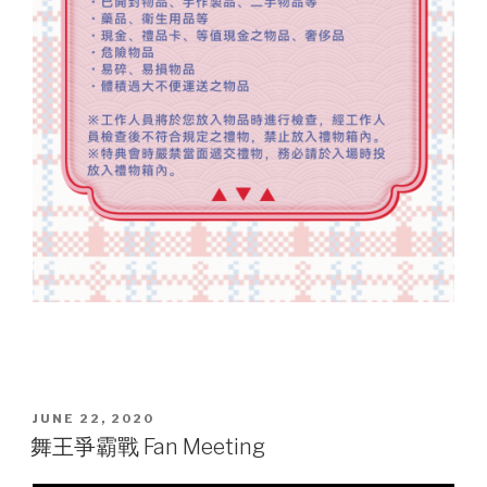
POSTED
JUNE 22, 2020
ON
舞王爭霸戰 Fan Meeting