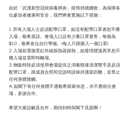
由於「武漢新型冠狀病毒肺炎」疫情持續擴散，為保障各
位參加者健康和安全，我們將會實施以下措施：
1. 所有入場人士必須配帶口罩，如沒有配帶口罩者恕不獲
入場，敬希原諒。會場入口設有少量口罩發售，每個為
$10，敬希各位自行帶備。(每人只限購入一個口罩)
2. 入場前需接受紅外線探熱器探熱，如發現體溫異常恕不
獲入場並需即時離場。
3. 物販時段必須使用會場提供之消毒噴液清潔雙手及必須
配帶口罩，跟成員合照和交談時請保持適當距離，並禁止
任何身體接觸。
4. 如閣下有任何身體不適敬希留家休息，亦不應前往會
場，多謝合作。
希望大家諒解及合作，期待到時與閣下見面啊！