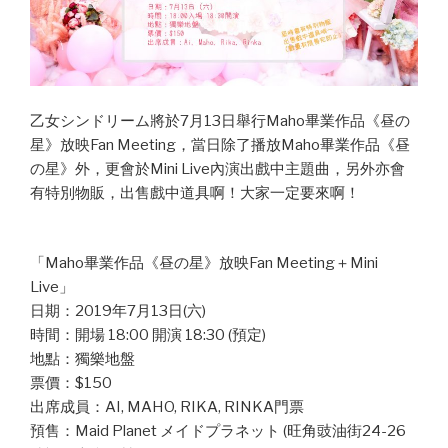
乙女シンドリーム將於7月13日舉行Maho畢業作品《昼の
星》放映Fan Meeting，當日除了播放Maho畢業作品《昼
の星》外，更會於Mini Live內演出戲中主題曲，另外亦會
有特別物販，出售戲中道具啊！大家一定要來啊！
「Maho畢業作品《昼の星》放映Fan Meeting＋Mini
Live」
日期：2019年7月13日(六)
時間：開場 18:00 開演 18:30 (預定)
地點：獨樂地盤
票價：$150
出席成員：AI, MAHO, RIKA, RINKA門票
預售：Maid Planet メイドプラネット (旺角豉油街24-26