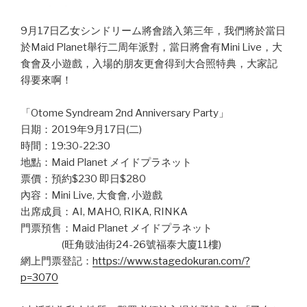
9月17日乙女シンドリーム將會踏入第三年，我們將於當日
於Maid Planet舉行二周年派對，當日將會有Mini Live，大
食會及小遊戲，入場的朋友更會得到大合照特典，大家記
得要來啊！
「Otome Syndream 2nd Anniversary Party」
日期：2019年9月17日(二)
時間：19:30-22:30
地點：Maid Planet メイドプラネット
票價：預約$230 即日$280
內容：Mini Live, 大食會, 小遊戲
出席成員：AI, MAHO, RIKA, RINKA
門票預售：Maid Planet メイドプラネット
(旺角豉油街24-26號福泰大廈11樓)
網上門票登記：
https://www.stagedokuran.com/?
p=3070