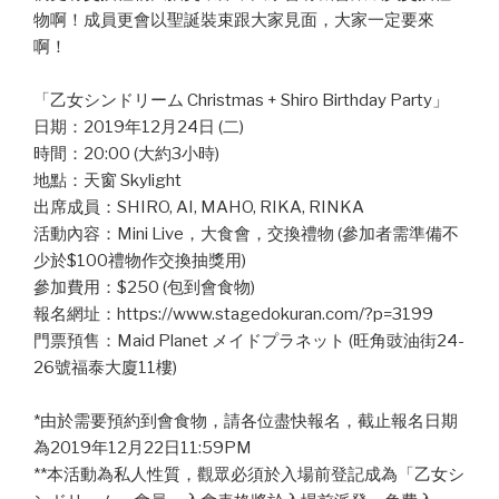
物啊！成員更會以聖誕裝束跟大家見面，大家一定要來
啊！
「乙女シンドリーム Christmas + Shiro Birthday Party」
日期：2019年12月24日 (二)
時間：20:00 (大約3小時)
地點：天窗 Skylight
出席成員：SHIRO, AI, MAHO, RIKA, RINKA
活動內容：Mini Live，大食會，交換禮物 (參加者需準備不
少於$100禮物作交換抽獎用)
參加費用：$250 (包到會食物)
報名網址：https://www.stagedokuran.com/?p=3199
門票預售：Maid Planet メイドプラネット (旺角豉油街24-
26號福泰大廈11樓)
*由於需要預約到會食物，請各位盡快報名，截止報名日期
為2019年12月22日11:59PM
**本活動為私人性質，觀眾必須於入場前登記成為「乙女シ