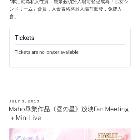
*本活動為私人性質，觀眾必須於入場前登記成為「乙女シ
ンドリーム」會員，入會表格將於入場前派發，免費入
會。
Tickets
Tickets are no longer available
POSTED
JULY 3, 2019
ON
Maho畢業作品《昼の星》放映Fan Meeting
＋Mini Live