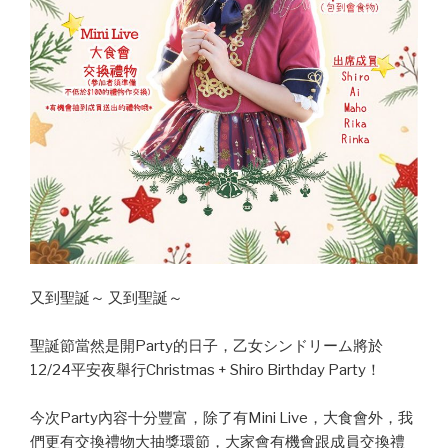
又到聖誕～ 又到聖誕～
聖誕節當然是開Party的日子，乙女シンドリーム將於
12/24平安夜舉行Christmas + Shiro Birthday Party！
今次Party內容十分豐富，除了有Mini Live，大食會外，我
們更有交換禮物大抽獎環節，大家會有機會跟成員交換禮