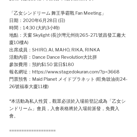
「乙女シンドリーム 舞王爭霸戰 Fan Meeting」
日期：2020年6月28日 (日)
時間：14:30 (大約3小時)
地點：天窗 Skylight (長沙灣元州街265-271號昌發工廠大
廈10樓A)
出席成員：SHIRO, AI, MAHO, RIKA, RINKA
活動內容：Dance Dance Revolution大比拼
參加費用：預約$150 當日$180
報名網址：https://www.stagedokuran.com/?p=3668
門票預售：Maid Planet メイドプラネット (旺角豉油街24-
26號福泰大廈11樓)
*本活動為私人性質，觀眾必須於入場前登記成為「乙女シ
ンドリーム」會員，入會表格將於入場前派發，免費入
會。
===================