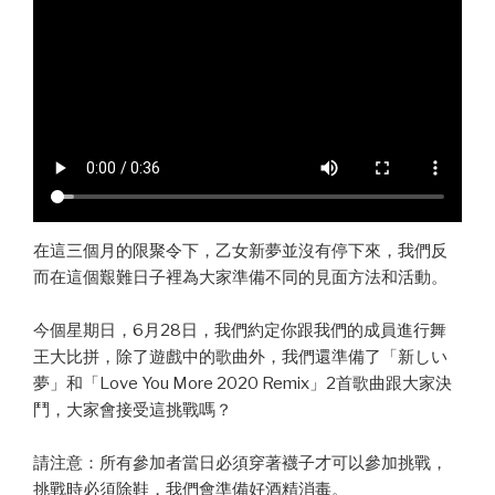
在這三個月的限聚令下，乙女新夢並沒有停下來，我們反
而在這個艱難日子裡為大家準備不同的見面方法和活動。
今個星期日，6月28日，我們約定你跟我們的成員進行舞
王大比拼，除了遊戲中的歌曲外，我們還準備了「新しい
夢」和「Love You More 2020 Remix」2首歌曲跟大家決
鬥，大家會接受這挑戰嗎？
請注意：所有參加者當日必須穿著襪子才可以參加挑戰，
挑戰時必須除鞋，我們會準備好酒精消毒。