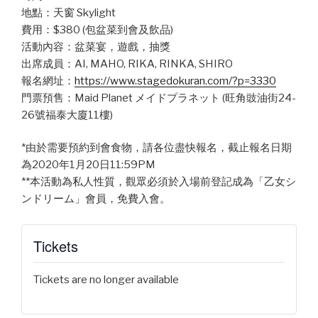
地點：天窗 Skylight
費用：$380 (包盆菜到會及飲品)
活動內容：盆菜宴，遊戲，抽獎
出席成員：AI, MAHO, RIKA, RINKA, SHIRO
報名網址：
https://www.stagedokuran.com/?p=3330
門票預售：Maid Planet メイドプラネット (旺角豉油街24-
26號福泰大廈11樓)
*由於需要預約到會食物，請各位盡快報名，截止報名日期
為2020年1月20日11:59PM
**本活動為私人性質，觀眾必須於入場前登記成為「乙女シ
ンドリーム」會員，免費入會。
Tickets
Tickets are no longer available