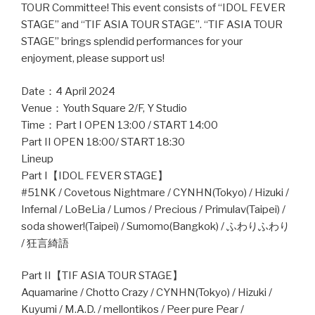
TOUR Committee! This event consists of “IDOL FEVER
STAGE” and “TIF ASIA TOUR STAGE”. “TIF ASIA TOUR
STAGE” brings splendid performances for your
enjoyment, please support us!
Date：4 April 2024
Venue：Youth Square 2/F, Y Studio
Time：Part I OPEN 13:00 / START 14:00
Part II OPEN 18:00/ START 18:30
Lineup
Part I【IDOL FEVER STAGE】
#51NK / Covetous Nightmare / CYNHN(Tokyo) / Hizuki /
Infernal / LoBeLia / Lumos / Precious / Primulav(Taipei) /
soda shower!(Taipei) / Sumomo(Bangkok) / ふわりふわり
/ 狂言綺語
Part II【TIF ASIA TOUR STAGE】
Aquamarine / Chotto Crazy / CYNHN(Tokyo) / Hizuki /
Kuyumi / M.A.D. / mellontikos / Peer pure Pear /