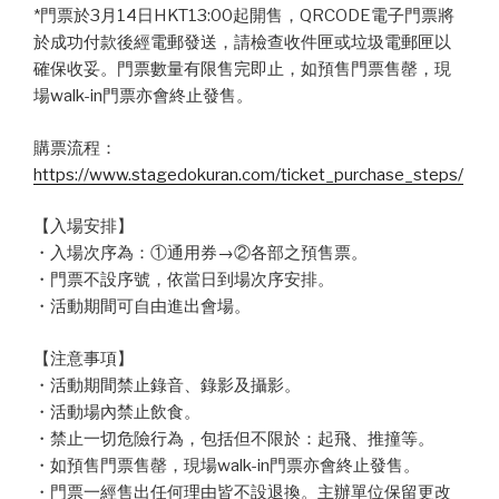
*門票於3月14日HKT13:00起開售，QRCODE電子門票將
於成功付款後經電郵發送，請檢查收件匣或垃圾電郵匣以
確保收妥。門票數量有限售完即止，如預售門票售罄，現
場walk-in門票亦會終止發售。
購票流程：
https://www.stagedokuran.com/ticket_purchase_steps/
【入場安排】
・入場次序為：①通用券→②各部之預售票。
・門票不設序號，依當日到場次序安排。
・活動期間可自由進出會場。
【注意事項】
・活動期間禁止錄音、錄影及攝影。
・活動場內禁止飲食。
・禁止一切危險行為，包括但不限於：起飛、推撞等。
・如預售門票售罄，現場walk-in門票亦會終止發售。
・門票一經售出任何理由皆不設退換。主辦單位保留更改