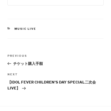
CATEGORIES
MUSIC LIVE
Post
Previous
PREVIOUS
navigation
Post
チケット購入手順
Next
NEXT
Post
【IDOL FEVER CHILDREN’S DAY SPECIAL二次会
LIVE】