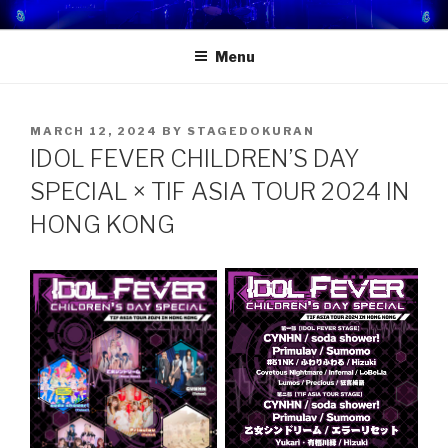
Skip
STAGE DOKURAN 獨樂地盤
一個屬於你的舞台！
to
Menu
content
POSTED
MARCH 12, 2024
BY
STAGEDOKURAN
ON
IDOL FEVER CHILDREN’S DAY
SPECIAL × TIF ASIA TOUR 2024 IN
HONG KONG