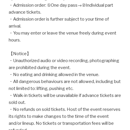
・Admission order: ①One day pass→②Individual part
advance tickets.
・Admission order is further subject to your time of
arrival.
・You may enter or leave the venue freely during event
hours.
【Notice】
・Unauthorized audio or video recording, photographing
are prohibited during the event.
・No eating and drinking allowed in the venue.
・All dangerous behaviours are not allowed, including but
not limited to: lifting, pushing etc.
・Walk-in tickets will be unavailable if advance tickets are
sold out.
・No refunds on sold tickets. Host of the event reserves
its rights to make changes to the time of the event
and/or lineup. No tickets or transportation fees will be