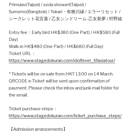
Primulav(Taipei) / soda shower!(Taipei) /
Sumomo(Bangkok) / Yukari・有栖川縁 / エラーリセット /
シークレット花言葉 / 乙女シンドリーム-乙女新夢 / 狩野綾
Entry fee：Early bird HK$380 (One Part) / HK$580 (Full
Day)
Walk-in HK$480 (One Part) / HK$680 (Full Day)
Ticket URL：
https://www.stagedokuran.com/idolfever_tifasiatour/
* Tickets will be on sale from HKT 13:00 on 14 March.
QRCODE e-Ticket will be sent upon confirmation of
payment. Please check the inbox and junk mail folder for
the email.
Ticket purchase steps：
https://www.stagedokuran.com/ticket_purchase_steps/
【Admission arrangements】